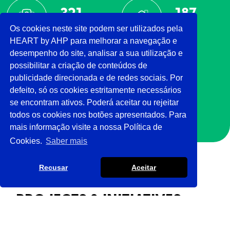
351
187
Os cookies neste site podem ser utilizados pela
Hotels
IPSS
HEART by AHP para melhorar a navegação e
desempenho do site, analisar a sua utilização e
12
possibilitar a criação de conteúdos de
publicidade direcionada e de redes sociais. Por
Projects &
defeito, só os cookies estritamente necessários
Initiatives
se encontram ativos. Poderá aceitar ou rejeitar
todos os cookies nos botões apresentados. Para
mais informação visite a nossa Política de
Cookies.
Saber mais
Recusar
Aceitar
PROJECTS & INITIATIVES