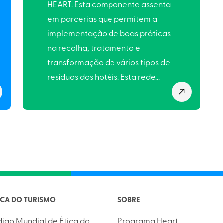
HEART. Esta componente assenta
em parcerias que permitem a
implementação de boas práticas
na recolha, tratamento e
transformação de vários tipos de
resíduos dos hotéis. Esta rede...
TICA DO TURISMO
SOBRE
digo Mundial de Ética do
Programa Heart