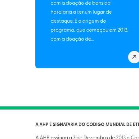
com a doação de bens da
hotelaria a ter um lugar de
destaque. É a origem do
programa, que começou em 2013,
com a doação de...
A AHP É SIGNATÁRIA DO CÓDIGO MUNDIAL DE É
A AHP assinou a 3 de Dezembro de 2013 o Có