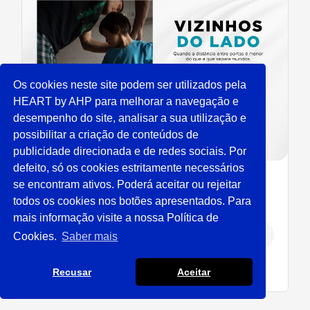
Os cookies neste site podem ser utilizados pela
HEART by AHP para melhorar a navegação e
desempenho do site, analisar a sua utilização e
possibilitar a criação de conteúdos de
publicidade direcionada e de redes sociais. Por
defeito, só os cookies estritamente necessários
se encontram ativos. Poderá aceitar ou rejeitar
Exposição “Vizinhos do
todos os cookies nos botões apresentados. Para
Lado” mostrou rostos e
mais informação visite a nossa Política de
histórias de inclusão
Cookies.
Saber mais
Recusar
Aceitar