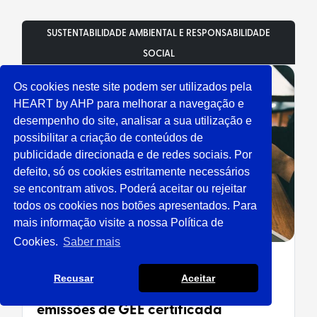
SUSTENTABILIDADE AMBIENTAL E RESPONSABILIDADE
SOCIAL
Os cookies neste site podem ser utilizados pela
HEART by AHP para melhorar a navegação e
desempenho do site, analisar a sua utilização e
possibilitar a criação de conteúdos de
publicidade direcionada e de redes sociais. Por
defeito, só os cookies estritamente necessários
se encontram ativos. Poderá aceitar ou rejeitar
todos os cookies nos botões apresentados. Para
mais informação visite a nossa Política de
Cookies.
Saber mais
Turismo de Portugal lança
Recusar
Aceitar
nova calculadora de
emissões de GEE certificada